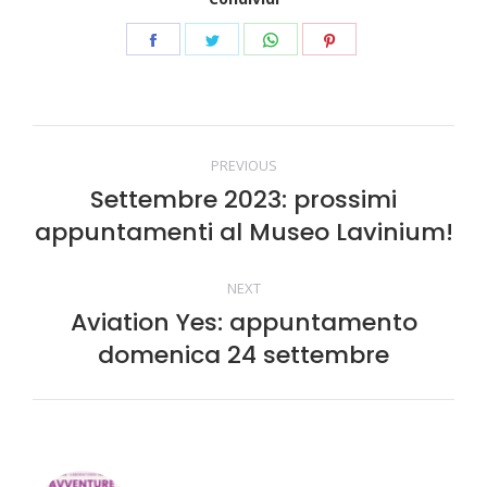
Condividi
Condividi
Condividi
Condividi
questo
questo
questo
questo
Commento
PREVIOUS
Settembre 2023: prossimi
di
Stile
appuntamenti al Museo Lavinium!
dell'anteprima:
navigazione
NEXT
Aviation Yes: appuntamento
Numero
domenica 24 settembre
di
posts: