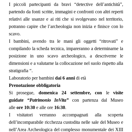
I piccoli partecipanti da bravi “detective dell’antichità”,
partendo da fonti scritte, immagini e confronti con altri reperti
relativi alle usanze e ai riti che si svolgevano nel territorio,
potranno capire che l’archeologia non inizia e finisce con lo
scavo.
I bambini, avendo tra le mani gli oggetti “ritrovati” e
compilando la scheda tecnica, impareranno a determinarne la
posizione in uno scavo archeologico, a descriverne le
dimensioni e a valutarne la collocazione nel suolo rispetto alla
stratigrafia “.
Laboratorio per bambini
dai 6 anni
di età
Prenotazione obbligatoria
Si prosegue,
domenica 24 settembre, con
le
visite
guidate
“Patrimonio InVita”
con partenza dal Museo
alle
ore 10:30
e alle ore
16:30
.
I visitatori verranno accompagnati alla scoperta
dell’incomparabile ricchezza custodita nelle sale del Museo e
nell’Area Archeologica del complesso monumentale dei XIII