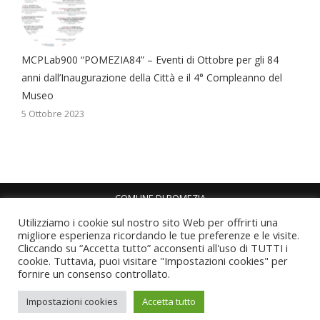
MCPLab900 “POMEZIA84” – Eventi di Ottobre per gli 84
anni dall’Inaugurazione della Città e il 4° Compleanno del
Museo
5 Ottobre 2023
COMUNE DI POMEZIA
Piazza Indipendenza, 8 - 00071 Pomezia RM
Utilizziamo i cookie sul nostro sito Web per offrirti una
P.I. 01040151001 - C.F. 02298490588
migliore esperienza ricordando le tue preferenze e le visite.
Tel. 06 911461 - Fax 06 91146529 -
Cliccando su “Accetta tutto” acconsenti all'uso di TUTTI i
cookie. Tuttavia, puoi visitare "Impostazioni cookies" per
protocollo@pec.comune.pomezia.rm.it
fornire un consenso controllato.
Sito istituzionale Comune di Pomezia
Privacy policy
Impostazioni cookies
Accetta tutto