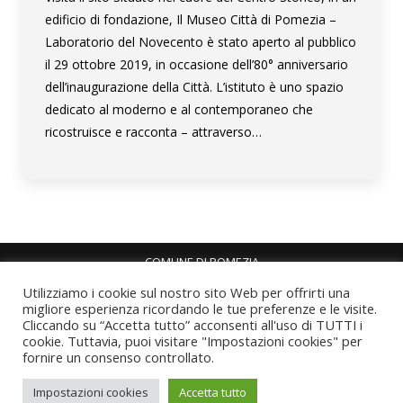
edificio di fondazione, Il Museo Città di Pomezia –
Laboratorio del Novecento è stato aperto al pubblico
il 29 ottobre 2019, in occasione dell’80° anniversario
dell’inaugurazione della Città. L’istituto è uno spazio
dedicato al moderno e al contemporaneo che
ricostruisce e racconta – attraverso…
COMUNE DI POMEZIA
Piazza Indipendenza, 8 - 00071 Pomezia RM
Utilizziamo i cookie sul nostro sito Web per offrirti una
P.I. 01040151001 - C.F. 02298490588
migliore esperienza ricordando le tue preferenze e le visite.
Tel. 06 911461 - Fax 06 91146529 -
Cliccando su “Accetta tutto” acconsenti all'uso di TUTTI i
cookie. Tuttavia, puoi visitare "Impostazioni cookies" per
protocollo@pec.comune.pomezia.rm.it
fornire un consenso controllato.
Sito istituzionale Comune di Pomezia
Privacy policy
Impostazioni cookies
Accetta tutto