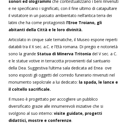
sonori ed ologrammi
che contestualizzano i beni rinvenuti
e ne specificano i significati, con il fine ultimo di catapultare
il visitatore in un passato ambientato nell’antica terra dei
latini che ha come protagonisti
l’Eroe Troiano, gli
abitanti della Città e le loro divinità.
Articolato in cinque sale tematiche, il Museo espone reperti
databili tra il X sec. a.C. e l’Età romana. Di pregio e notorietà
sono la grande
Statua di Minerva Tritonia
del V sec. a C.
e le statue votive in terracotta provenienti dal santuario
della Dea. Suggestiva l’ultima sala dedicata ad Enea ove
sono esposti gli oggetti del corredo funerario rinvenuti nel
monumento sepolcrale a lui dedicato:
la spada, le lance e
il coltello sacrificale.
Il museo è progettato per accogliere un pubblico
diversificato grazie alle innumerevoli iniziative che si
svolgono al suo interno:
visite guidate, progetti
didattici, mostre e conferenze
.