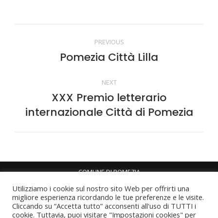
questo
questo
questo
questo
Commento
PREVIOUS
Pomezia Città Lilla
Stile
di
dell'anteprima:
NEXT
navigazione
XXX Premio letterario
Numero
internazionale Città di Pomezia
di
posts:
COMUNE DI POMEZIA
Piazza Indipendenza, 8 - 00071 Pomezia RM
Utilizziamo i cookie sul nostro sito Web per offrirti una
P.I. 01040151001 - C.F. 02298490588
migliore esperienza ricordando le tue preferenze e le visite.
Cliccando su “Accetta tutto” acconsenti all'uso di TUTTI i
Tel. 06 911461 - Fax 06 91146529 -
cookie. Tuttavia, puoi visitare "Impostazioni cookies" per
protocollo@pec.comune.pomezia.rm.it