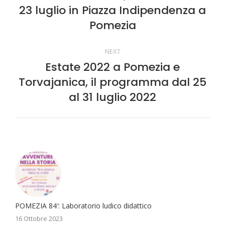
di
23 luglio in Piazza Indipendenza a
Stile
dell'anteprima:
Pomezia
navigazione
NEXT
Estate 2022 a Pomezia e
Torvajanica, il programma dal 25
Numero
di
al 31 luglio 2022
posts:
POMEZIA 84′: Laboratorio ludico didattico
16 Ottobre 2023